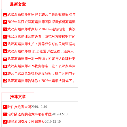
最新文章
武汉离婚律师哪家好？2026年最新收费标准与
协议离婚流程指南，专业处理财产抚养权纠纷
2026年武汉资深离婚律师团队深度解析离婚流
2026-08-06
程、财产分割与子女抚养权归属，免费咨询获
武汉离婚律师哪家好？2026年避坑指南：协议
取实用策略
离婚与诉讼离婚费用标准、找律师的5个关键
找武汉离婚律师前必看：防范对方转移财产的
2026-08-05
点必看
紧急措施
武汉离婚律师支招：抚养权争夺的关键证据与
2026-08-04
2026-08-02
谈判技巧
武汉离婚律师教你3步走通诉讼流程，避免人
2026-08-01
财两空
武汉离婚律师一对一咨询：协议与诉讼哪种更
2026-07-31
适合你
武汉离婚律师2026收费标准一览：资深家事律
2026-07-30
师在线解答
2026年武汉离婚律师深度解析：财产分割与子
2026-07-29
女抚养的法律要点全梳理
武汉离婚律师告诉你：2026年婚姻法新规下，
2026-07-28
这几类财产分割最容易被忽略
2026-07-27
推荐文章
附件炎危害大吗
2019-12-10
治疗阴道炎的注意事项有哪些
2019-12-10
哪些原因引发女性尿道炎
2019-12-10