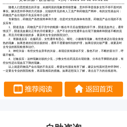
随着人们思想观念的开放，未婚同居的现象变得很普遍，意外怀孕是很多女性不得不面对的
事实。解决意外怀孕的方式很多，比较的常见的有人工流产和药物流产两种，有的女性就会问：
药物流产会出现的不良反应有什么呢？
专家指出，药物流产虽然很简单和方便，但是对女性的身体有伤害。药物流产会出现的不良
反应有：
1、阴道流血：药物流产后子宫中的蜕膜一般在半月后会慢慢的排干净，阴道流血停止，通常
情况下，阴道流血量比正常的月经量要少，流产不全的女性通常会出现下腹痛疼和阴道不断的流
血，而且月经量比较的多，要及时去专业的医院治疗。
2、胃肠道反应：在服药后，女性通常有恶心、呕吐、小腹痛等现象，有些患者还出现全身发
热的现象，如果患者的症状比较的轻，通常不需要做特别的护理，如果症状比较严重，就要及时
去专业的医院检查和治疗。
3、神经兴奋：有些女性会异常的兴奋，表现症状有躁动不安，脸色不好，不断的冒冷汗，呼
吸不畅等。
4、过敏反应：这种现象比较的少见，少数女性在药流后出现轻微、分布在手脚部的皮疹，有
些女性还出现血压下降的现象。
以上就是药物流产会出现的不良反应，希望女性朋友有所了解，建议女性面对意外怀孕时，
一定要去专业的医院检查，再采取相应的措施。如果还想深入了解，请点击下方的在线咨询。