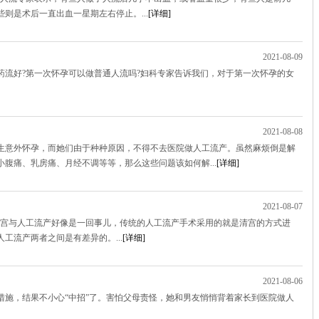
则是术后一直出血一星期左右停止。...
[详细]
2021-08-09
药流好?第一次怀孕可以做普通人流吗?妇科专家告诉我们，对于第一次怀孕的女
2021-08-08
生意外怀孕，而她们由于种种原因，不得不去医院做人工流产。虽然麻烦倒是解
腹痛、乳房痛、月经不调等等，那么这些问题该如何解...
[详细]
2021-08-07
清宫与人工流产好像是一回事儿，传统的人工流产手术采用的就是清宫的方式进
工流产两者之间是有差异的。...
[详细]
2021-08-06
措施，结果不小心“中招”了。害怕父母责怪，她和男友悄悄背着家长到医院做人