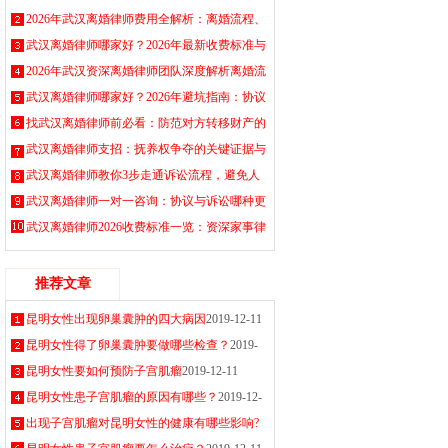
割，子女抚养权归属判定标准，协议离婚与诉
2026年武汉离婚律师费用全解析：离婚流程、
讼离婚全流程指南
财产分割及子女抚养权争夺一站式避坑指南
武汉离婚律师哪家好？2026年最新收费标准与
2026-08-08
2026-08-07
协议离婚流程指南，专业处理财产抚养权纠纷
2026年武汉资深离婚律师团队深度解析离婚流
2026-08-06
程、财产分割与子女抚养权归属，免费咨询获
武汉离婚律师哪家好？2026年避坑指南：协议
取实用策略
离婚与诉讼离婚费用标准、找律师的5个关键
找武汉离婚律师前必看：防范对方转移财产的
2026-08-05
点必看
紧急措施
武汉离婚律师支招：抚养权争夺的关键证据与
2026-08-04
2026-08-02
谈判技巧
武汉离婚律师教你3步走通诉讼流程，避免人
2026-08-01
财两空
武汉离婚律师一对一咨询：协议与诉讼哪种更
2026-07-31
适合你
武汉离婚律师2026收费标准一览：资深家事律
2026-07-30
师在线解答
2026-07-29
推荐文章
昆明女性出现卵巢囊肿的四大病因
2019-12-11
昆明女性得了卵巢囊肿要做哪些检查？
2019-
12-11
昆明女性要如何预防子宫肌瘤
2019-12-11
昆明女性患子宫肌瘤的原因有哪些？
2019-12-
11
出现子宫肌瘤对昆明女性的健康有哪些影响?