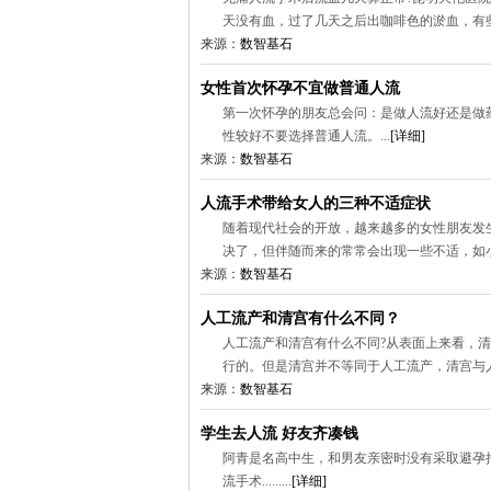
天没有血，过了几天之后出咖啡色的淤血，有些
来源：
数智基石
女性首次怀孕不宜做普通人流
第一次怀孕的朋友总会问：是做人流好还是做
性较好不要选择普通人流。...
[详细]
来源：
数智基石
人流手术带给女人的三种不适症状
随着现代社会的开放，越来越多的女性朋友发
决了，但伴随而来的常常会出现一些不适，如小
来源：
数智基石
人工流产和清宫有什么不同？
人工流产和清宫有什么不同?从表面上来看，
行的。但是清宫并不等同于人工流产，清宫与人
来源：
数智基石
学生去人流 好友齐凑钱
阿青是名高中生，和男友亲密时没有采取避孕
流手术.........
[详细]