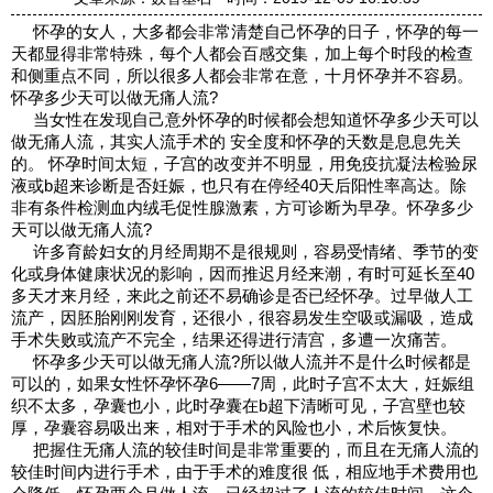
怀孕的女人，大多都会非常清楚自己怀孕的日子，怀孕的每一
天都显得非常特殊，每个人都会百感交集，加上每个时段的检查
和侧重点不同，所以很多人都会非常在意，十月怀孕并不容易。
怀孕多少天可以做无痛人流?
当女性在发现自己意外怀孕的时候都会想知道怀孕多少天可以
做无痛人流，其实人流手术的 安全度和怀孕的天数是息息先关
的。 怀孕时间太短，子宫的改变并不明显，用免疫抗凝法检验尿
液或b超来诊断是否妊娠，也只有在停经40天后阳性率高达。除
非有条件检测血内绒毛促性腺激素，方可诊断为早孕。怀孕多少
天可以做无痛人流?
许多育龄妇女的月经周期不是很规则，容易受情绪、季节的变
化或身体健康状况的影响，因而推迟月经来潮，有时可延长至40
多天才来月经，来此之前还不易确诊是否已经怀孕。过早做人工
流产，因胚胎刚刚发育，还很小，很容易发生空吸或漏吸，造成
手术失败或流产不完全，结果还得进行清宫，多遭一次痛苦。
怀孕多少天可以做无痛人流?所以做人流并不是什么时候都是
可以的，如果女性怀孕怀孕6——7周，此时子宫不太大，妊娠组
织不太多，孕囊也小，此时孕囊在b超下清晰可见，子宫壁也较
厚，孕囊容易吸出来，相对于手术的风险也小，术后恢复快。
把握住无痛人流的较佳时间是非常重要的，而且在无痛人流的
较佳时间内进行手术，由于手术的难度很 低，相应地手术费用也