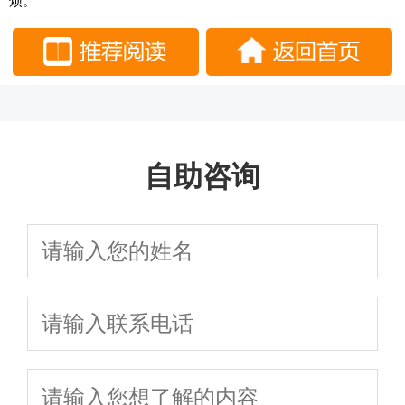
烦。
自助咨询