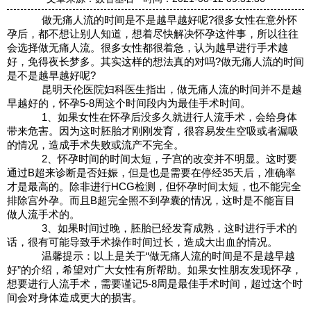
做无痛人流的时间是不是越早越好呢?很多女性在意外怀
孕后，都不想让别人知道，想着尽快解决怀孕这件事，所以往往
会选择做无痛人流。很多女性都很着急，认为越早进行手术越
好，免得夜长梦多。其实这样的想法真的对吗?做无痛人流的时间
是不是越早越好呢?
昆明天伦医院妇科医生指出，做无痛人流的时间并不是越
早越好的，怀孕5-8周这个时间段内为最佳手术时间。
1、如果女性在怀孕后没多久就进行人流手术，会给身体
带来危害。因为这时胚胎才刚刚发育，很容易发生空吸或者漏吸
的情况，造成手术失败或流产不完全。
2、怀孕时间的时间太短，子宫的改变并不明显。这时要
通过B超来诊断是否妊娠，但是也是需要在停经35天后，准确率
才是最高的。除非进行HCG检测，但怀孕时间太短，也不能完全
排除宫外孕。而且B超完全照不到孕囊的情况，这时是不能盲目
做人流手术的。
3、如果时间过晚，胚胎已经发育成熟，这时进行手术的
话，很有可能导致手术操作时间过长，造成大出血的情况。
温馨提示：以上是关于“做无痛人流的时间是不是越早越
好”的介绍，希望对广大女性有所帮助。如果女性朋友发现怀孕，
想要进行人流手术，需要谨记5-8周是最佳手术时间，超过这个时
间会对身体造成更大的损害。