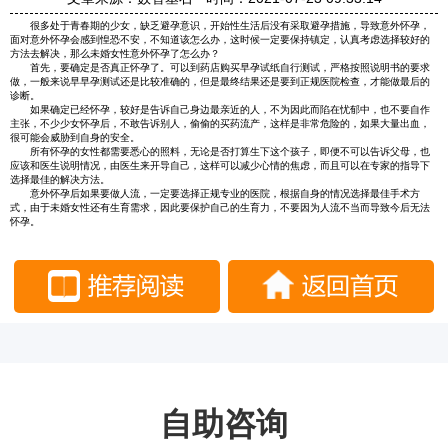
很多处于青春期的少女，缺乏避孕意识，开始性生活后没有采取避孕措施，导致意外怀孕，
面对意外怀孕会感到惶恐不安，不知道该怎么办，这时候一定要保持镇定，认真考虑选择较好的
方法去解决，那么未婚女性意外怀孕了怎么办？
首先，要确定是否真正怀孕了。可以到药店购买早孕试纸自行测试，严格按照说明书的要求
做，一般来说早早孕测试还是比较准确的，但是最终结果还是要到正规医院检查，才能做最后的
诊断。
如果确定已经怀孕，较好是告诉自己身边最亲近的人，不为因此而陷在忧郁中，也不要自作
主张，不少少女怀孕后，不敢告诉别人，偷偷的买药流产，这样是非常危险的，如果大量出血，
很可能会威胁到自身的安全。
所有怀孕的女性都需要悉心的照料，无论是否打算生下这个孩子，即便不可以告诉父母，也
应该和医生说明情况，由医生来开导自己，这样可以减少心情的焦虑，而且可以在专家的指导下
选择最佳的解决方法。
意外怀孕后如果要做人流，一定要选择正规专业的医院，根据自身的情况选择最佳手术方
式，由于未婚女性还有生育需求，因此要保护自己的生育力，不要因为人流不当而导致今后无法
怀孕。
自助咨询