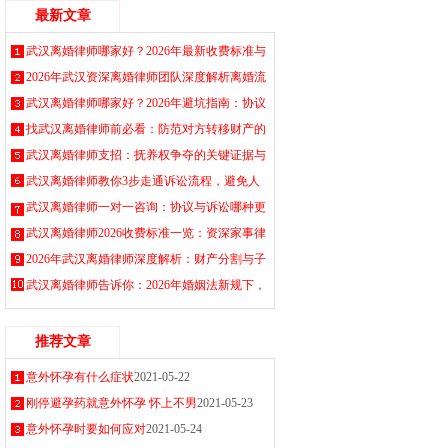
最新文章
武汉离婚律师哪家好？2026年最新收费标准与
协议离婚流程指南，专业处理财产抚养权纠纷
2026年武汉资深离婚律师团队深度解析离婚流
2026-08-06
程、财产分割与子女抚养权归属，免费咨询获
武汉离婚律师哪家好？2026年避坑指南：协议
取实用策略
离婚与诉讼离婚费用标准、找律师的5个关键
找武汉离婚律师前必看：防范对方转移财产的
2026-08-05
点必看
紧急措施
武汉离婚律师支招：抚养权争夺的关键证据与
2026-08-04
2026-08-02
谈判技巧
武汉离婚律师教你3步走通诉讼流程，避免人
2026-08-01
财两空
武汉离婚律师一对一咨询：协议与诉讼哪种更
2026-07-31
适合你
武汉离婚律师2026收费标准一览：资深家事律
2026-07-30
师在线解答
2026年武汉离婚律师深度解析：财产分割与子
2026-07-29
女抚养的法律要点全梳理
武汉离婚律师告诉你：2026年婚姻法新规下，
2026-07-28
这几类财产分割最容易被忽略
2026-07-27
推荐文章
意外怀孕有什么症状
2021-05-22
刚停避孕药就意外怀孕 怀上不男
2021-05-23
意外怀孕时要如何应对
2021-05-24