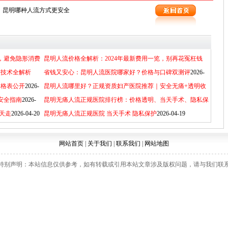
：
昆明哪种人流方式更安全
您推荐以下文章：
，避免隐形消费
昆明人流价格全解析：2024年最新费用一览，别再花冤枉钱
到技术全解析
2026-05-27
省钱又安心：昆明人流医院哪家好？价格与口碑双测评
2026-
价格表公开
2026-
05-13
昆明人流哪里好？正规资质妇产医院推荐｜安全无痛+透明收
安全指南
2026-
费+全程隐私保障
昆明无痛人流正规医院排行榜：价格透明、当天手术、隐私保
2026-04-27
天走
2026-04-20
护
昆明无痛人流正规医院 当天手术 隐私保护
2026-04-21
2026-04-19
网站首页
|
关于我们
|
联系我们
|
网站地图
特别声明：本站信息仅供参考，如有转载或引用本站文章涉及版权问题，请与我们联