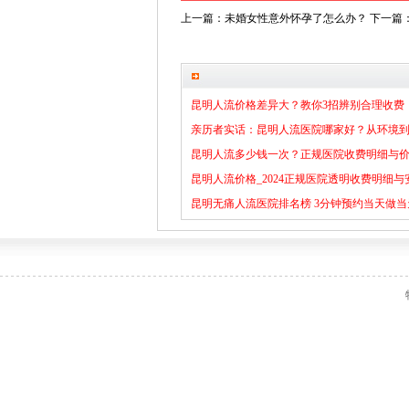
上一篇：
未婚女性意外怀孕了怎么办？
下一篇
数智基石医生依据您所浏览的文章，为
昆明人流价格差异大？教你3招辨别合理收费
2026-05-27
亲历者实话：昆明人流医院哪家好？从环境
2026-05-25
昆明人流多少钱一次？正规医院收费明细与
04-28
昆明人流价格_2024正规医院透明收费明细与
04-22
昆明无痛人流医院排名榜 3分钟预约当天做当