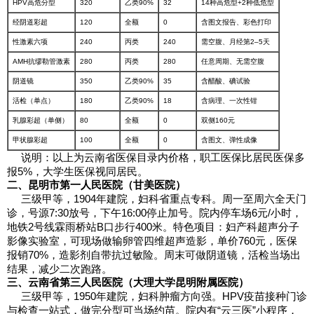
HPV高危分型
320
乙类90%
32
14种高危型+2种低危型
经阴道彩超
120
全额
0
含图文报告、彩色打印
性激素六项
240
丙类
240
需空腹、月经第2–5天
AMH抗缪勒管激素
280
丙类
280
任意周期、无需空腹
阴道镜
350
乙类90%
35
含醋酸、碘试验
活检（单点）
180
乙类90%
18
含病理、一次性钳
乳腺彩超（单侧）
80
全额
0
双侧160元
甲状腺彩超
100
全额
0
含图文、弹性成像
说明：以上为云南省医保目录内价格，职工医保比居民医保多
报5%，大学生医保视同居民。
二、昆明市第一人民医院（甘美医院）
三级甲等，1904年建院，妇科省重点专科。周一至周六全天门
诊，号源7:30放号，下午16:00停止加号。院内停车场6元/小时，
地铁2号线霖雨桥站B口步行400米。特色项目：妇产科超声分子
影像实验室，可现场做输卵管四维超声造影，单价760元，医保
报销70%，造影剂自带抗过敏险。周末可做阴道镜，活检当场出
结果，减少二次跑路。
三、云南省第三人民医院（大理大学昆明附属医院）
三级甲等，1950年建院，妇科肿瘤方向强。HPV疫苗接种门诊
与检查一站式，做完分型可当场约苗。院内有“云三医”小程序，