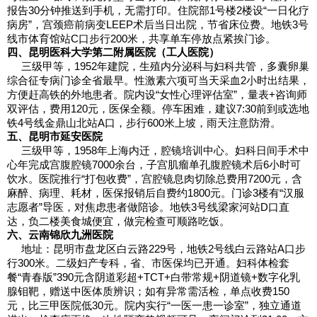
报告30分钟推送到手机，无需打印。住院部1号楼2楼设“一日化疗
病房”，宫颈癌前病变LEEP术后当日出院，节省床位费。地铁3号
线市体育馆站C口步行200米，共享单车停放点紧挨门诊。
四、昆明医科大学第二附属医院（工人医院）
三级甲等，1952年建院，生殖内分泌科与妇科共管，多囊卵巢
综合征专病门诊全省最早。性激素六项可当天采血2小时出结果，
方便赶高铁的外地患者。院内设“女性心理评估室”，量表+咨询师
双评估，费用120元，医保全额。停车困难，建议7:30前到或选地
铁4号线金鼎山北站A口，步行600米上坡，雨天注意防滑。
五、昆明市延安医院
三级甲等，1958年上海内迁，腔镜培训中心。妇科日间手术中
心年完成宫腹腔镜7000余台，子宫肌瘤单孔腹腔镜术后6小时可
饮水。医院推行“打包收费”，宫腔镜息肉切除总费用7200元，含
麻醉、病理、耗材，医保报销后自费约1800元。门诊3楼有“汉服
志愿者”导医，对焦虑患者做陪诊。地铁3号线梁家河站D口直
达，负二楼美食城便宜，做完检查可顺路吃饭。
六、云南锦欣九洲医院
地址：昆明市盘龙区白云路229号，地铁2号线白云路站A口步
行300米。二级妇产专科，省、市医保均已开通。妇科体检套
餐“青春版”390元含阴道彩超+TCT+白带常规+阴道镜+数字化乳
腺钼靶，赠送中医体质辨识；如有异常需活检，单点收费150
元，比三甲医院低30元。院内实行“一医一患一诊室”，独立通道