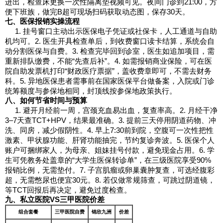
进出，检查床更换一次性隔离垫视频可见。夜间门诊到21:00，方
便下班族，做完B超可现场扫码获取动态图，保存30天。
七、医保报销实操流程
1. 挂号窗口主动出示医保电子凭证或社保卡，人工通道与自助
机均可。2. 医生开具检查单后，到收费窗口读卡结算，系统会自
动分割医保与自费。3. 检查完毕回到诊室，医生如追加项目，需
重新排队缴费，不能“先查后补”。4. 如需报销商业保险，可在医
院自助发票机打印“财政医疗票据”，盖收费章即可，不需去财务
科。5. 异地医保患者需事前在国家医保平台做备案，入院或门诊
统筹额度与参保地相同，封顶线按参保地政策执行。
八、如何节省时间与预算
1. 避开月经前一周，宫颈充血易出血，复查率高。2. 月经干净
3–7天查TCT+HPV，结果最准确。3. 提前三天停用阴道药物、冲
洗、同房，减少假阴性。4. 早上7:30前到院，空腹可一次性把性
激素、甲状腺功能、肝肾功能抽完，节约复诊奔波。5. 医保个人
账户可捆绑家人，为母亲、姐妹挂号付款，避免现金占用。6. 学
生可凭教务处盖章的“大学生医保转诊单”，在三级医院享受90%
报销比例，无需垫付。7. 子宫肌瘤或卵巢囊肿复查，可选经腹彩
超，无需憋尿也便宜30元。8. 若仅做常规筛查，可跳过阴道镜，
等TCT回报后再决定，避免过度检查。
九、私立医院VS三甲医院价差
组合套餐
三甲医院自费
锦欣九洲
价差