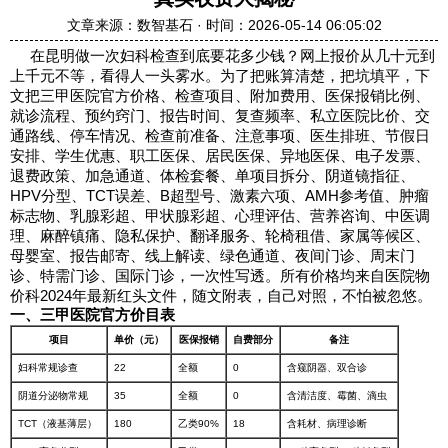
文章来源：数智基石 · 时间：2026-05-14 06:05:02
在昆明做一次妇科检查到底要花多少钱？网上报价从几十元到
上千元不等，看得人一头雾水。为了把账算清楚，把坑填平，下
文把三甲医院官方价格、检查项目、附加费用、医保报销比例、
就诊流程、预约窍门、报告时间、复查频率、私立医院比价、交
通路线、停车情况、检查前准备、注意事项、医生排班、节假日
安排、学生优惠、职工医保、居民医保、异地医保、电子发票、
退费政策、加急通道、体检套餐、单项目拆分、阴道镜指征、
HPV分型、TCT误差、B超型号、激素六项、AMH参考值、肿瘤
标志物、乳腺彩超、甲状腺彩超、心理评估、营养咨询、中医调
理、麻醉镇痛、隐私保护、翻译服务、轮椅租借、家属等候区、
母婴室、报告邮寄、线上解读、绿色通道、夜间门诊、周末门
诊、特需门诊、国际门诊，一次性写透。所有价格均来自医院物
价科2024年最新红头文件，随文附表，自己对照，不怕被忽悠。
一、三甲医院官方价目表
项目
单价（元）
医保报销
自费部分
备注
妇科常规诊查
22
全额
0
含窥阴器、双合诊
阴道分泌物常规
35
全额
0
含清洁度、霉菌、滴虫
TCT（液基薄层）
180
乙类90%
18
含耗材、病理诊断