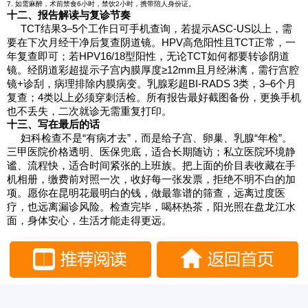
7. 如需麻醉，术前禁食6小时，禁饮2小时，携带陪人身份证。
十二、报告解读与复诊节奏
TCT结果3–5个工作日可手机查询，若提示ASC-US以上，需
要在下次月经干净后复查阴道镜。HPV高危阳性且TCT正常，一
年复查即可；若HPV16/18型阳性，无论TCT如何都要转诊阴道
镜。经阴道彩超提示子宫内膜厚度≥12mm且月经淋漓，需行宫腔
镜+诊刮，病理排除内膜病变。乳腺彩超BI-RADS 3类，3–6个月
复查；4类以上必须穿刺活检。所有报告最好截图备份，更换手机
也不丢失，二次就诊无需重复打印。
十三、写在最后的话
妇科检查不是“有病才去”，而是给子宫、卵巢、乳腺“年检”。
三甲医院价格透明、医保兜底，适合长期随访；私立医院环境静
谧、流程快，适合时间紧张的上班族。把上面的价目表收藏在手
机相册，缴费前对照一次，收好每一张发票，拒绝不明不白的加
项。愿你在昆明花最明白的钱，做最靠谱的筛查，远离过度医
疗，也远离漏诊风险。检查完毕，喝杯热茶，阳光照在盘龙江水
面，身体安心，生活才能走得更远。