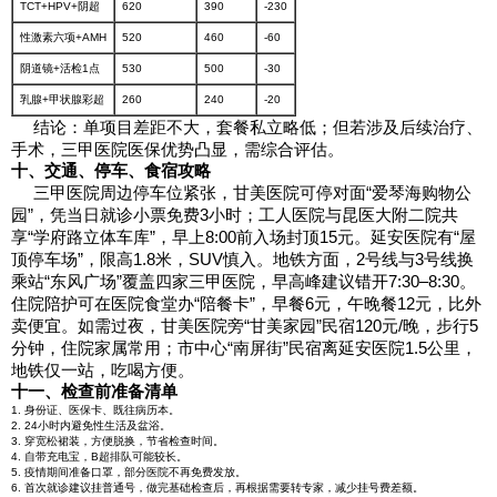
TCT+HPV+阴超
620
390
-230
性激素六项+AMH
520
460
-60
阴道镜+活检1点
530
500
-30
乳腺+甲状腺彩超
260
240
-20
结论：单项目差距不大，套餐私立略低；但若涉及后续治疗、
手术，三甲医院医保优势凸显，需综合评估。
十、交通、停车、食宿攻略
三甲医院周边停车位紧张，甘美医院可停对面“爱琴海购物公
园”，凭当日就诊小票免费3小时；工人医院与昆医大附二院共
享“学府路立体车库”，早上8:00前入场封顶15元。延安医院有“屋
顶停车场”，限高1.8米，SUV慎入。地铁方面，2号线与3号线换
乘站“东风广场”覆盖四家三甲医院，早高峰建议错开7:30–8:30。
住院陪护可在医院食堂办“陪餐卡”，早餐6元，午晚餐12元，比外
卖便宜。如需过夜，甘美医院旁“甘美家园”民宿120元/晚，步行5
分钟，住院家属常用；市中心“南屏街”民宿离延安医院1.5公里，
地铁仅一站，吃喝方便。
十一、检查前准备清单
1. 身份证、医保卡、既往病历本。
2. 24小时内避免性生活及盆浴。
3. 穿宽松裙装，方便脱换，节省检查时间。
4. 自带充电宝，B超排队可能较长。
5. 疫情期间准备口罩，部分医院不再免费发放。
6. 首次就诊建议挂普通号，做完基础检查后，再根据需要转专家，减少挂号费差额。