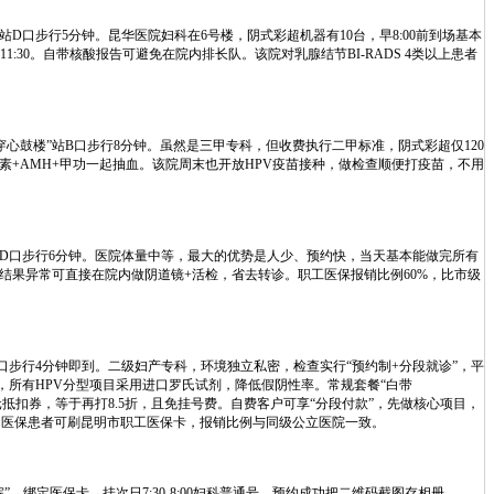
”站D口步行5分钟。昆华医院妇科在6号楼，阴式彩超机器有10台，早8:00前到场基本
1:30。自带核酸报告可避免在院内排长队。该院对乳腺结节BI-RADS 4类以上患者
穿心鼓楼”站B口步行8分钟。虽然是三甲专科，但收费执行二甲标准，阴式彩超仅120
素+AMH+甲功一起抽血。该院周末也开放HPV疫苗接种，做检查顺便打疫苗，不用
”站D口步行6分钟。医院体量中等，最大的优势是人少、预约快，当天基本能做完所有
T结果异常可直接在院内做阴道镜+活检，省去转诊。职工医保报销比例60%，比市级
A口步行4分钟即到。二级妇产专科，环境独立私密，检查实行“预约制+分段就诊”，平
，所有HPV分型项目采用进口罗氏试剂，降低假阴性率。常规套餐“白带
100元抵扣券，等于再打8.5折，且免挂号费。自费客户可享“分段付款”，先做核心项目，
。医保患者可刷昆明市职工医保卡，报销比例与同级公立医院一致。
→绑定医保卡→挂次日7:30-8:00妇科普通号，预约成功把二维码截图存相册。