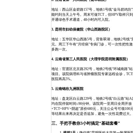
地址：西山区金碧路157号，地铁1号线“金马碧鸡坊
能约到当天上午号。周末可做TCT，但HPV取样只到1
开通绿色手术通道，48小时内可入院。
3. 昆明市妇幼保健院（华山西路院区）
地址：五华区华山西路5号，背靠翠湖，地铁2号线“
元。周三下午有“月经病”专病门诊，可一次性把性激
多跑一次。
4. 云南省第三人民医院（大理学院昆明附属医院）
地址：官渡区北京路292号，地铁2号线“环城南路
项目。该院病理科与省肿瘤医院专家远程会诊，TC
医院再高5%。
5. 云南锦欣九洲医院
地址：盘龙区白云路229号，地铁2号线“白云路”站
均在院停留时间≤90分钟。该院周一至周日全周开放
+TCT+HPV+阴超”原价680元，关注公众号可领
等结果出来再决定是否追加，避免一次性花费过大
三、手把手教你3小时搞定“基础套餐”
提前1天：
微信搜“昆明医科大学第一附属医院”