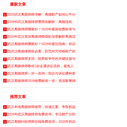
最新文章
2026武汉离婚律师详解：离婚财产如何公平分
割，子女抚养权归属判定标准，协议离婚与诉
2026年武汉离婚律师费用全解析：离婚流程、
讼离婚全流程指南
财产分割及子女抚养权争夺一站式避坑指南
武汉离婚律师哪家好？2026年最新收费标准与
2026-08-08
2026-08-07
协议离婚流程指南，专业处理财产抚养权纠纷
2026年武汉资深离婚律师团队深度解析离婚流
2026-08-06
程、财产分割与子女抚养权归属，免费咨询获
武汉离婚律师哪家好？2026年避坑指南：协议
取实用策略
离婚与诉讼离婚费用标准、找律师的5个关键
找武汉离婚律师前必看：防范对方转移财产的
2026-08-05
点必看
紧急措施
武汉离婚律师支招：抚养权争夺的关键证据与
2026-08-04
2026-08-02
谈判技巧
武汉离婚律师教你3步走通诉讼流程，避免人
2026-08-01
财两空
武汉离婚律师一对一咨询：协议与诉讼哪种更
2026-07-31
适合你
武汉离婚律师2026收费标准一览：资深家事律
2026-07-30
师在线解答
2026-07-29
推荐文章
武汉本地离婚律师推荐：快速立案、争取权益
的实战指南
2026年武汉离婚律师免费咨询：专注财产分割
2026-07-08
与子女抚养权归属，本地婚姻家事律所推荐
武汉离婚纠纷律师在线免费咨询：2026年协议