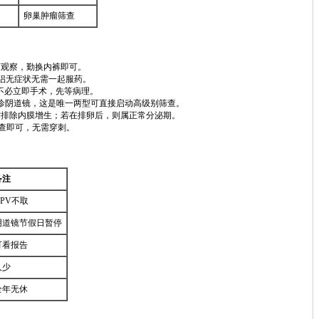
卵巢肿瘤筛查
可观察，勤换内裤即可。
伴侣无症状无需一起服药。
不必立即手术，先等病理。
转诊阴道镜，这是唯一两型可直接启动高级别筛查。
需排除内膜增生；若在排卵后，则属正常分泌期。
复查即可，无需穿刺。
备注
HPV不取
阴道镜节假日暂停
可看报告
人少
全年无休