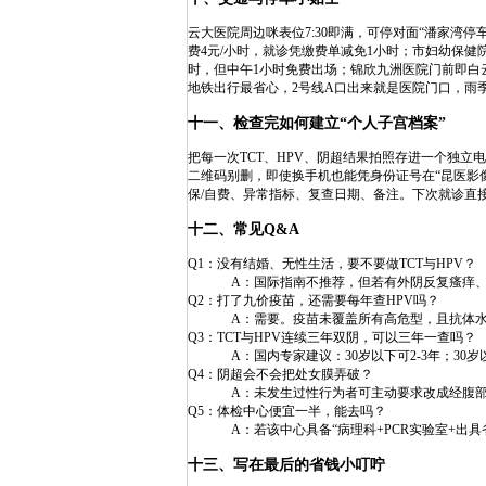
云大医院周边咪表位7:30即满，可停对面“潘家湾停
费4元/小时，就诊凭缴费单减免1小时；市妇幼保健
时，但中午1小时免费出场；锦欣九洲医院门前即白云
地铁出行最省心，2号线A口出来就是医院门口，雨
十一、检查完如何建立“个人子宫档案”
把每一次TCT、HPV、阴超结果拍照存进一个独立电子相册
二维码别删，即使换手机也能凭身份证号在“昆医影像云
保/自费、异常指标、复查日期、备注。下次就诊直
十二、常见Q&A
Q1：没有结婚、无性生活，要不要做TCT与HPV？
A：国际指南不推荐，但若有外阴反复瘙痒、
Q2：打了九价疫苗，还需要每年查HPV吗？
A：需要。疫苗未覆盖所有高危型，且抗体
Q3：TCT与HPV连续三年双阴，可以三年一查吗？
A：国内专家建议：30岁以下可2-3年；3
Q4：阴超会不会把处女膜弄破？
A：未发生过性行为者可主动要求改成经腹部
Q5：体检中心便宜一半，能去吗？
A：若该中心具备“病理科+PCR实验室+
十三、写在最后的省钱小叮咛