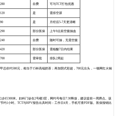
280
自费
可与TCT打包优惠
120
是
需排空尿
90
是
月经后5-7天更清晰
290
部分医保
上午9点前空腹抽血
240
自费
随时可抽，无需空腹
420
部分医保
需核酸7日内结果
700
需审批
排队2周起
三甲总价约580元，相当于15杯高端奶茶；再加阴式彩超，700元出头，一顿网红火锅
口步行300米。妇科门诊在2号楼3层，网约号每日7:30释放，建议提前一周蹲点。该
约1小时。TCT与HPV报告出具时间：工作日4天，手机可查PDF版。医保报销比