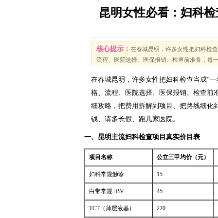
心
昆明女性必看：妇科检
核心提示：
在春城昆明，许多女性把妇科检查
流程、医院选择、医保报销、检查前准备，每
到项目、把路线细化到地铁口、把优惠讲到时间
在春城昆明，许多女性把妇科检查当成“一
明主流妇科检查项目真实价目表 项目名称公立三
格、流程、医院选择、医保报销、检查前
细攻略，把费用拆解到项目、把路线细化
钱、请多长假、跑几家医院。
一、昆明主流妇科检查项目真实价目表
项目名称
公立三甲均价（元）
妇科常规触诊
15
白带常规+BV
45
TCT（薄层液基）
220