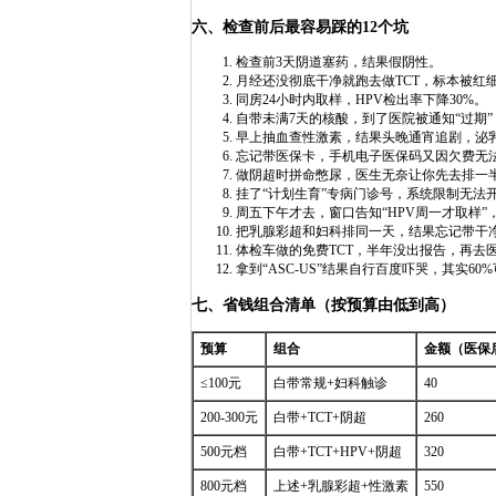
六、检查前后最容易踩的12个坑
检查前3天阴道塞药，结果假阴性。
月经还没彻底干净就跑去做TCT，标本被红细
同房24小时内取样，HPV检出率下降30%。
自带未满7天的核酸，到了医院被通知“过期
早上抽血查性激素，结果头晚通宵追剧，泌
忘记带医保卡，手机电子医保码又因欠费无
做阴超时拼命憋尿，医生无奈让你先去排一
挂了“计划生育”专病门诊号，系统限制无法开
周五下午才去，窗口告知“HPV周一才取样”
把乳腺彩超和妇科排同一天，结果忘记带干
体检车做的免费TCT，半年没出报告，再去
拿到“ASC-US”结果自行百度吓哭，其实60
七、省钱组合清单（按预算由低到高）
预算
组合
金额（医保
≤100元
白带常规+妇科触诊
40
200-300元
白带+TCT+阴超
260
500元档
白带+TCT+HPV+阴超
320
800元档
上述+乳腺彩超+性激素
550