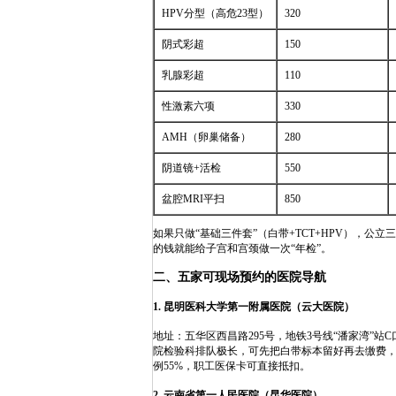
HPV分型（高危23型）
320
阴式彩超
150
乳腺彩超
110
性激素六项
330
AMH（卵巢储备）
280
阴道镜+活检
550
盆腔MRI平扫
850
如果只做“基础三件套”（白带+TCT+HPV），公立
的钱就能给子宫和宫颈做一次“年检”。
二、五家可现场预约的医院导航
1. 昆明医科大学第一附属医院（云大医院）
地址：五华区西昌路295号，地铁3号线“潘家湾”站C
院检验科排队极长，可先把白带标本留好再去缴费，节
例55%，职工医保卡可直接抵扣。
2. 云南省第一人民医院（昆华医院）