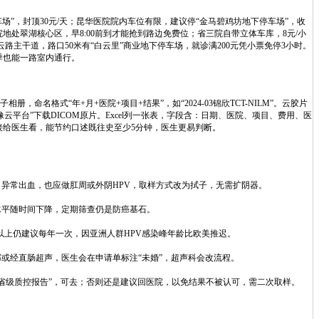
车场”，封顶30元/天；昆华医院院内车位有限，建议停“金马碧鸡坊地下停车场”，收
院地处翠湖核心区，早8:00前到才能抢到路边免费位；省三院自带立体车库，8元/小
路主干道，路口50米有“白云里”商业地下停车场，就诊满200元凭小票免停3小时。
季也能一路室内通行。
，命名格式“年+月+医院+项目+结果”，如“2024-03锦欣TCT-NILM”。云胶片
平台”下载DICOM原片。Excel列一张表，字段含：日期、医院、项目、费用、医
接给医生看，能节约口述既往史至少5分钟，医生更易判断。
异常出血，也应做肛周或外阴HPV，取样方式改为拭子，无需扩阴器。
水平随时间下降，定期筛查仍是防癌基石。
0岁以上仍建议每年一次，因亚洲人群HPV感染峰年龄比欧美推迟。
或经直肠超声，医生会在申请单标注“未婚”，超声科会改流程。
出具省级质控报告”，可去；否则还是建议回医院，以免结果不被认可，需二次取样。