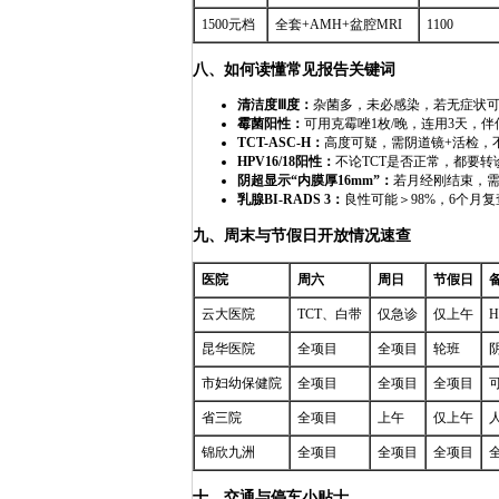
1500元档
全套+AMH+盆腔MRI
1100
八、如何读懂常见报告关键词
清洁度Ⅲ度：
杂菌多，未必感染，若无症状
霉菌阳性：
可用克霉唑1枚/晚，连用3天，
TCT-ASC-H：
高度可疑，需阴道镜+活检，
HPV16/18阳性：
不论TCT是否正常，都要
阴超显示“内膜厚16mm”：
若月经刚结束，
乳腺BI-RADS 3：
良性可能＞98%，6个月
九、周末与节假日开放情况速查
医院
周六
周日
节假日
云大医院
TCT、白带
仅急诊
仅上午
昆华医院
全项目
全项目
轮班
市妇幼保健院
全项目
全项目
全项目
省三院
全项目
上午
仅上午
锦欣九洲
全项目
全项目
全项目
十、交通与停车小贴士