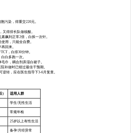
胞污染，得重交220元。
”，又得排长队做核酸。
乳素飙到正常2倍，白挨一次针。
法使用，只能全自费。
半再回来。
TCT，白排30分钟。
，白白多跑一次。
净毛巾，耦合剂弄湿白裙子。
医院补做时已错过最佳干预期。
%可逆转，应在医生指导下3-6月复查。
后）
适用人群
学生/无性生活
常规年检
25岁以上有性生活
备孕/月经异常