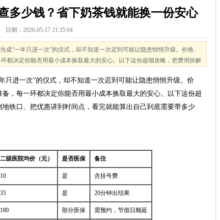
查多少钱？省下奶茶钱就能换一份安心
日期：2026-05-17 21:35:04
当成“一年只进一次”的仪式，却不知道一次迟到可能让隐患悄悄升级。价格、
一环都决定你能否用最小成本换取最大的安心。以下这份超细攻略，把费用拆解
点，看完就能算出自己到底需要带多少钱、请多长假、跑几家医院。 一、昆
年只进一次”的仪式，却不知道一次迟到可能让隐患悄悄升级。价
甲均价（元）二级医院均价（元）是否医...
准备，每一环都决定你能否用最小成本换取最大的安心。以下这份超
到地铁口、把优惠讲到时间点，看完就能算出自己到底需要带多少
二级医院均价（元）
是否医保
备注
10
是
含挂号费
35
是
20分钟出结果
180
部分医保
需预约，节假日顺延