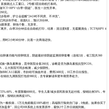
，直接跳过人工窗口。2号楼3层自助机打条码。
TCT+HPV+白带+阴超”，医生一次性开单。
60元。
同步取样，护士会提醒“24小时不同房、不冲洗”。
已同步到手机，前面8人，预计20分钟。
内膜厚度、卵泡个数，无异常。
开。白带20分钟后在自助机打印，结果：清洁度Ⅱ度，无霉菌滴虫；TCT与HPV 4
7元，用时2小时40分钟，比逛一次商场还快。
评估卵巢功能与排卵情况，阴超最好排阴超监测排卵套餐（连续3次，省三院共360
验+胰岛素释放，昆华医院全套260元，诊断是否为胰岛素抵抗型PCOS。
mRNA，云大医院可同步检测，减少假阴性。
加BRCA1/2基因，市妇幼可抽血外送，费用2400元，10工作日出报告。
套在锦欣九洲医院打包价980元，含专家解读和更年期营养处方。
5%-60%，年度限额6000元。学生儿童/城乡居民医保无起付线，报销比例50%，年
统筹，报销比例再提10%。
为一般疾病，1万元免赔额后100%赔付；高端医疗险则含门诊，0免赔。如果你买了
历加盖章”，回公司HR系统上传发票原件，最快2个工作日就能到账。