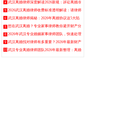
2026-07-09
离婚与诉讼离婚全流程详细指南
武汉离婚律师深度解读2026新规：诉讼离婚冷
2026-07-10
静期、房产分割与子女抚养权实战策略全攻略
2026武汉离婚律师收费标准透明解读：请律师
2026-07-11
打离婚官司到底花多少钱
武汉离婚律师揭秘：2026年离婚协议这5大陷
2026-07-12
阱，小心签了人财两空
想在武汉离婚？专业家事律师教你避开财产分
2026-07-13
割的坑
2026年武汉专业婚姻家事律师团队，快速处理
2026-07-14
离婚纠纷，协议离婚、诉讼离婚全流程指导，
武汉离婚找对律师有多重要？2026年最新财产
子女抚养与财产分割一站式解决，免费咨询评
分割、子女抚养权争夺指南全解析
武汉专业离婚律师团队2026年最新整理：离婚
2026-07-16
估
协议书怎么写、财产怎么分、孩子抚养权怎么
2026-07-15
争、诉讼离婚全流程指南及费用咨询全攻略
2026-07-18