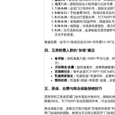
当天7:10：
进医院前在小程序缴15元挂号费
7:30-8:00：
诊室门口等待叫号，跟医生说明“做
8:00-8:15：
手机缴费580元，医保结算后实付2
8:15-8:30：
旁边治疗室取白带，TCT与HPV
8:30-8:50：
坐电梯到1层超声科，阴超排队号
8:50-9:10：
做阴超，当场拿纸质报告，显示
9:10：
当天流程结束，血液检验无需空腹即可离
天后手机查看。
整趟花费：挂号15+医保后实付260+停车费12=28
四、五类刚需人群的“加项”建议
备孕族：
加性激素六项+AMH+甲功七项，
元）。
月经稀发/多囊：
除性激素外，加葡萄糖耐量试
宫颈锥切史：
每年必须TCT+HPV+E6E7
乳腺癌家族史：
乳腺彩超+乳腺MRI，必要时
围绝经期：
性激素+阴超+骨密度+血脂，全
五、医保、自费与商业保险报销技巧
昆明市职工医保普通门诊年度起付线40元，报销比例5
限额500元。TCT与HPV若住院期间开单，可走住院
商业保险方面，多数百万医疗险把“宫颈良性病变”列
带门诊福利的团险，检查当天记得让医院开“门诊病